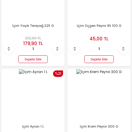
İçim Yayık Tereyağ 225 G
İçim Üçgen Peynir 8li 100 G
212,90 TL
45,00 TL
179,90 TL
Sepete Ekle
Sepete Ekle
%21
İçim Ayran 1 L
İçim Krem Peynir 300 G