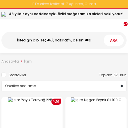
En erken teslimat:
7 Ağustos, Cuma
48 yıldır aynı caddedeyiz, fiziki mağazamıza sizleri bekliyoruz!
Na
ARA
Anasayfa
İçim
Stoktakiler
Toplam 62 ürün
%16