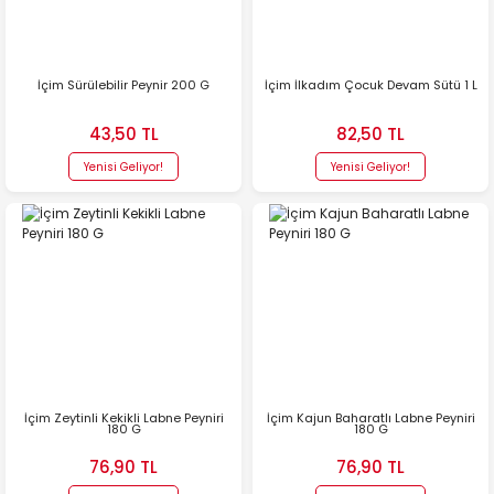
İçim Sürülebilir Peynir 200 G
İçim İlkadım Çocuk Devam Sütü 1 L
43,50 TL
82,50 TL
Yenisi Geliyor!
Yenisi Geliyor!
İçim Zeytinli Kekikli Labne Peyniri
İçim Kajun Baharatlı Labne Peyniri
180 G
180 G
76,90 TL
76,90 TL