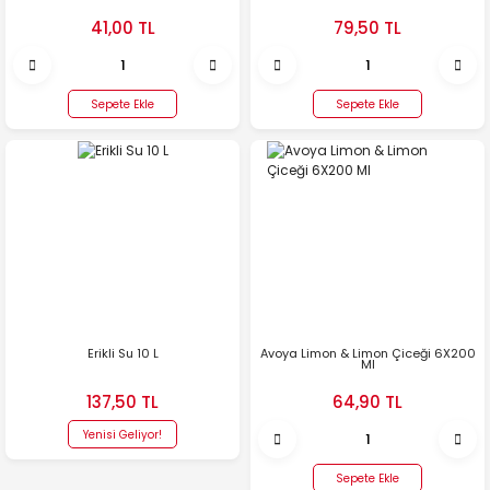
41,00 TL
79,50 TL
Sepete Ekle
Sepete Ekle
Erikli Su 10 L
Avoya Limon & Limon Çiceği 6X200
Ml
137,50 TL
64,90 TL
Yenisi Geliyor!
Sepete Ekle