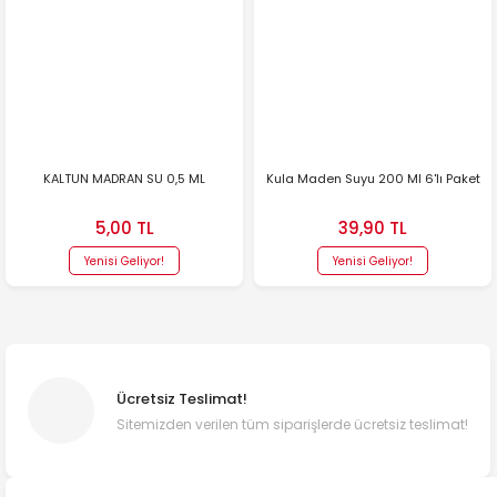
KALTUN MADRAN SU 0,5 ML
Kula Maden Suyu 200 Ml 6'lı Paket
5,00 TL
39,90 TL
Yenisi Geliyor!
Yenisi Geliyor!
Ücretsiz Teslimat!
Sitemizden verilen tüm siparişlerde ücretsiz teslimat!