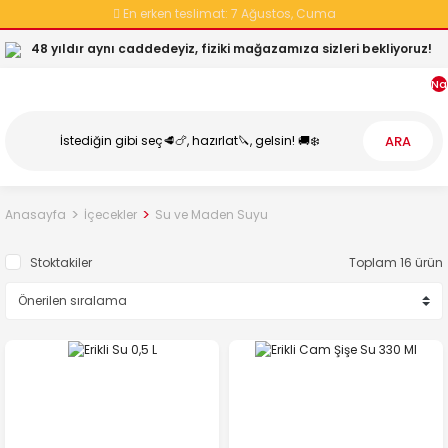
En erken teslimat:
7 Ağustos, Cuma
48 yıldır aynı caddedeyiz, fiziki mağazamıza sizleri bekliyoruz!
Na
ARA
Anasayfa
İçecekler
Su ve Maden Suyu
Stoktakiler
Toplam 16 ürün