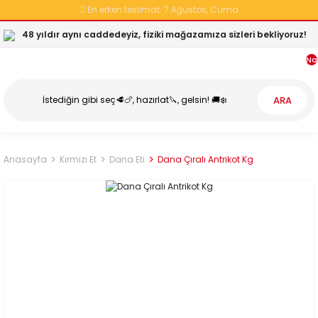
En erken teslimat:
7 Ağustos, Cuma
48 yıldır aynı caddedeyiz, fiziki mağazamıza sizleri bekliyoruz!
Na
ARA
Anasayfa
Kırmızı Et
Dana Eti
Dana Çıralı Antrikot Kg