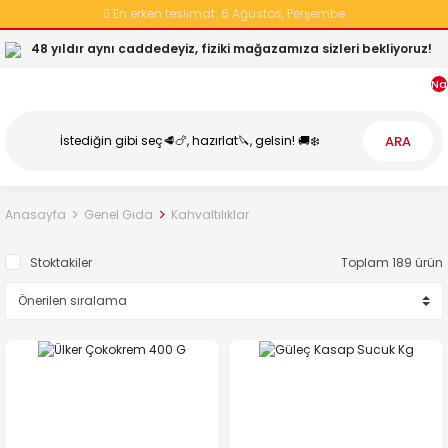
En erken teslimat:
6 Ağustos, Perşembe
48 yıldır aynı caddedeyiz, fiziki mağazamıza sizleri bekliyoruz!
Na
ARA
Anasayfa
Genel Gıda
Kahvaltılıklar
Stoktakiler
Toplam 189 ürün