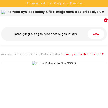
En erken teslimat:
10 Ağustos, Pazartesi
48 yıldır aynı caddedeyiz, fiziki mağazamıza sizleri bekliyoruz!
Na
ARA
Anasayfa
Genel Gıda
Kahvaltılıklar
Tukaş Kahvaltılık Sos 300 G