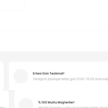
Ertesi Gün Teslimat!
Verdiğiniz siparişler ertesi gün 10:00 -15:00 arası k
% 100 Mutlu Müşteriler!
emi!
48 Yıllık Tecrübe ve Güven ile daima Mutlu Müşter