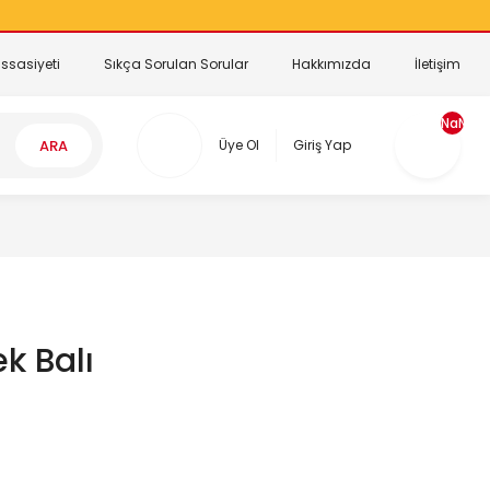
ssasiyeti
Sıkça Sorulan Sorular
Hakkımızda
İletişim
NaN
ARA
Üye Ol
Giriş Yap
k Balı