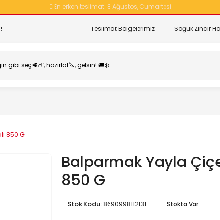
En erken teslimat:
8 Ağustos, Cumartesi
!
Teslimat Bölgelerimiz
Soğuk Zincir Ha
lı 850 G
Balparmak Yayla Çiçe
850 G
Stok Kodu:
8690998112131
Stokta Var