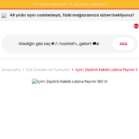
En erken teslimat:
10 Ağustos, Pazartesi
48 yıldır aynı caddedeyiz, fiziki mağazamıza sizleri bekliyoruz!
Na
ARA
Anasayfa
Süt Ürünleri ve Yumurta
İçim Zeytinli Kekikli Labne Peyniri 1