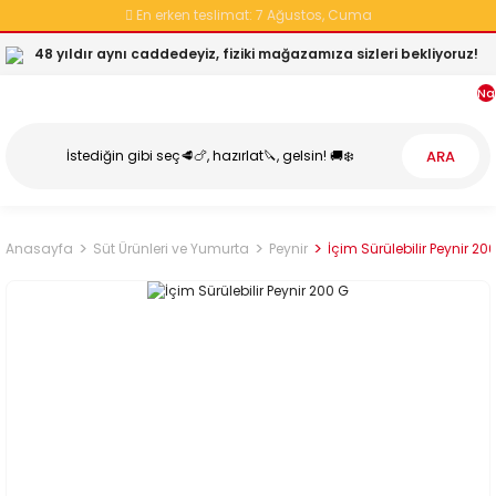
En erken teslimat:
7 Ağustos, Cuma
48 yıldır aynı caddedeyiz, fiziki mağazamıza sizleri bekliyoruz!
Na
ARA
Anasayfa
Süt Ürünleri ve Yumurta
Peynir
İçim Sürülebilir Peynir 20