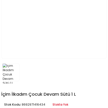
İçim İlkadım Çocuk Devam Sütü 1 L
Stok Kodu:
8692971416434
Stokta Yok