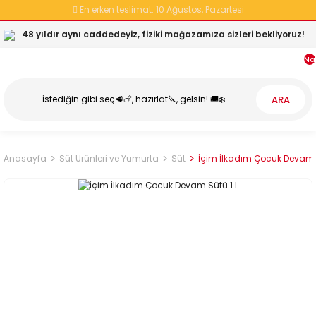
En erken teslimat:
10 Ağustos, Pazartesi
48 yıldır aynı caddedeyiz, fiziki mağazamıza sizleri bekliyoruz!
Na
ARA
Anasayfa
Süt Ürünleri ve Yumurta
Süt
İçim İlkadım Çocuk Devam S