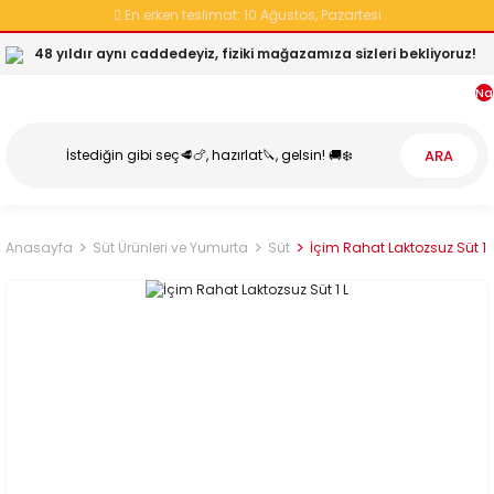
En erken teslimat:
10 Ağustos, Pazartesi
48 yıldır aynı caddedeyiz, fiziki mağazamıza sizleri bekliyoruz!
Na
ARA
Anasayfa
Süt Ürünleri ve Yumurta
Süt
İçim Rahat Laktozsuz Süt 1 