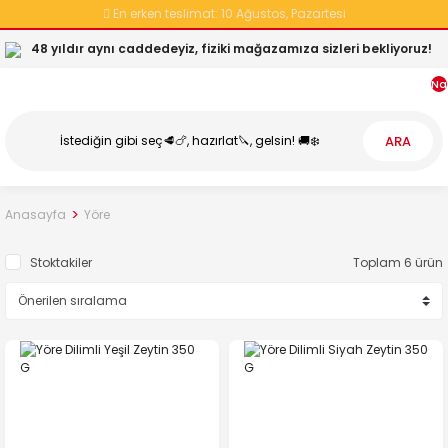
En erken teslimat:
10 Ağustos, Pazartesi
48 yıldır aynı caddedeyiz, fiziki mağazamıza sizleri bekliyoruz!
Na
ARA
Anasayfa
Yöre
Stoktakiler
Toplam 6 ürün