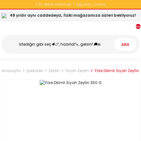
En erken teslimat:
7 Ağustos, Cuma
48 yıldır aynı caddedeyiz, fiziki mağazamıza sizleri bekliyoruz!
Na
ARA
Anasayfa
Şarküteri
Zeytin
Siyah Zeytin
Yöre Dilimli Siyah Zeytin