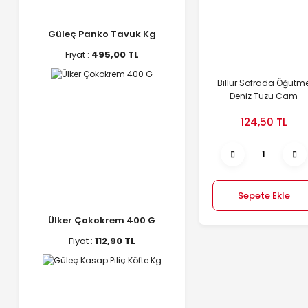
Güleç Panko Tavuk Kg
Fiyat :
495,00 TL
Billur Sofrada Öğütm
Deniz Tuzu Cam
Kavanoz 500 G
124,50 TL
Sepete Ekle
Ülker Çokokrem 400 G
Fiyat :
112,90 TL