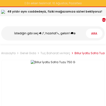
En erken teslimat:
10 Ağustos, Pazartesi
48 yıldır aynı caddedeyiz, fiziki mağazamıza sizleri bekliyoruz!
Na
ARA
Anasayfa
Genel Gıda
Tuz, Baharat ve Harç
Billur İyotlu Sofra Tuz