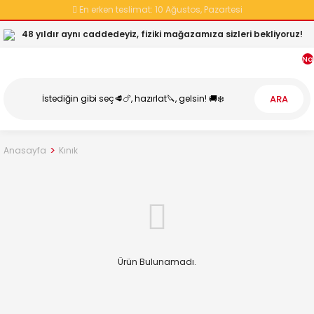
En erken teslimat:
10 Ağustos, Pazartesi
48 yıldır aynı caddedeyiz, fiziki mağazamıza sizleri bekliyoruz!
Na
ARA
Anasayfa
Kınık
Ürün Bulunamadı.