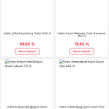
Halis Çifte Kavrulmuş Tahin 500 G
Halis Üzüm Pekmezi Cam Kavanoz
450 G
99,50 TL
76,50 TL
Yenisi Geliyor!
Yenisi Geliyor!
Halis Kıstırmalık Bisküvi Arası
Halis Geleneksel Kara Üzüm Özü