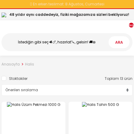
En erken teslimat:
8 Ağustos, Cumartesi
48 yıldır aynı caddedeyiz, fiziki mağazamıza sizleri bekliyoruz!
Na
ARA
Anasayfa
Halis
Stoktakiler
Toplam 13 ürün