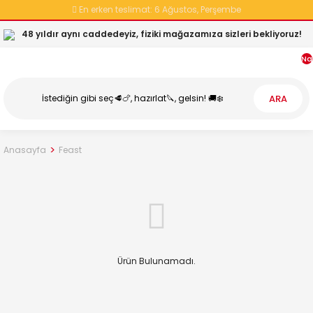
En erken teslimat:
6 Ağustos, Perşembe
48 yıldır aynı caddedeyiz, fiziki mağazamıza sizleri bekliyoruz!
Na
ARA
Anasayfa
Feast
Ürün Bulunamadı.