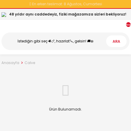
En erken teslimat:
8 Ağustos, Cumartesi
48 yıldır aynı caddedeyiz, fiziki mağazamıza sizleri bekliyoruz!
Na
ARA
Anasayfa
Calve
Ürün Bulunamadı.