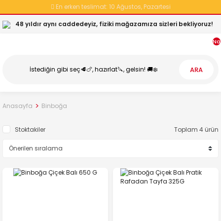
En erken teslimat:
10 Ağustos, Pazartesi
48 yıldır aynı caddedeyiz, fiziki mağazamıza sizleri bekliyoruz!
Na
ARA
Anasayfa
Binboğa
Stoktakiler
Toplam 4 ürün