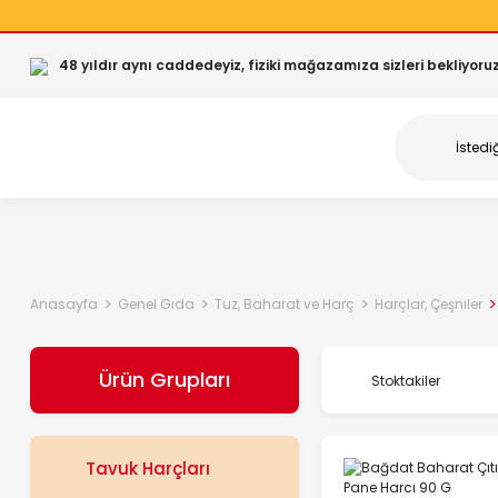
48 yıldır aynı caddedeyiz, fiziki mağazamıza sizleri bekliyoruz
Anasayfa
Genel Gıda
Tuz, Baharat ve Harç
Harçlar, Çeşniler
Ürün Grupları
Stoktakiler
Tavuk Harçları