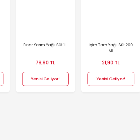
Pınar Yarım Yağlı Süt 1 L
İçim Tam Yağlı Süt 200
Ml
79,90 TL
21,90 TL
Yenisi Geliyor!
Yenisi Geliyor!