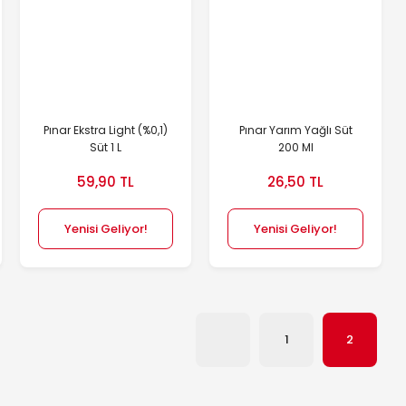
Pınar Ekstra Light (%0,1)
Pınar Yarım Yağlı Süt
Süt 1 L
200 Ml
59,90 TL
26,50 TL
Yenisi Geliyor!
Yenisi Geliyor!
1
2