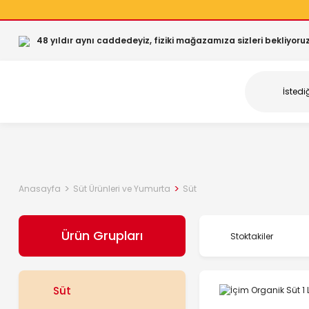
48 yıldır aynı caddedeyiz, fiziki mağazamıza sizleri bekliyoruz
Anasayfa
Süt Ürünleri ve Yumurta
Süt
Ürün Grupları
Stoktakiler
Süt