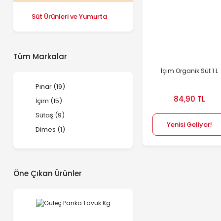
Süt Ürünleri ve Yumurta
Tüm Markalar
İçim Organik Süt 1 L
Pınar (19)
84,90 TL
İçim (15)
Sütaş (9)
Yenisi Geliyor!
Dimes (1)
Tire Süt Kooperatifi (1)
Öne Çıkan Ürünler