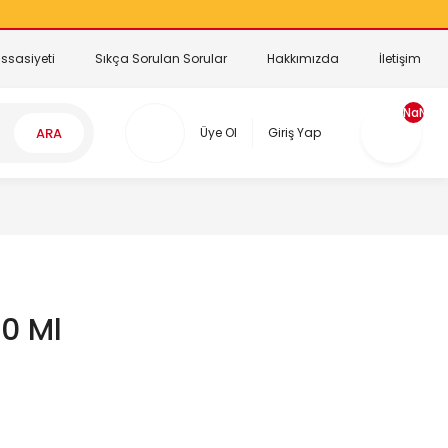
ssasiyeti
Sıkça Sorulan Sorular
Hakkımızda
İletişim
NaN
ARA
Üye Ol
Giriş Yap
00 Ml