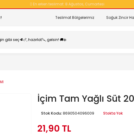
En erken teslimat:
8 Ağustos, Cumartesi
!
Teslimat Bölgelerimiz
Soğuk Zincir Ha
Ml
İçim Tam Yağlı Süt 2
Stok Kodu:
8690504096009
Stokta Yok
21,90 TL