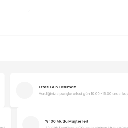
Ertesi Gün Teslimat!
Verdiğiniz siparişler ertesi gün 10:00 -15:00 arası k
% 100 Mutlu Müşteriler!
emi!
48 Yıllık Tecrübe ve Güven ile daima Mutlu Müşter