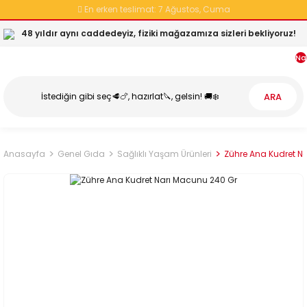
En erken teslimat:
7 Ağustos, Cuma
48 yıldır aynı caddedeyiz, fiziki mağazamıza sizleri bekliyoruz!
Na
ARA
Anasayfa
Genel Gıda
Sağlıklı Yaşam Ürünleri
Zühre Ana Kudret N