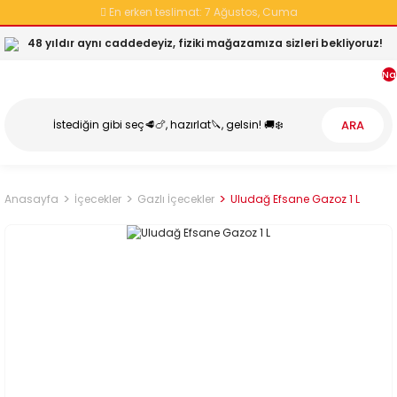
En erken teslimat:
7 Ağustos, Cuma
48 yıldır aynı caddedeyiz, fiziki mağazamıza sizleri bekliyoruz!
Na
ARA
Anasayfa
İçecekler
Gazlı İçecekler
Uludağ Efsane Gazoz 1 L