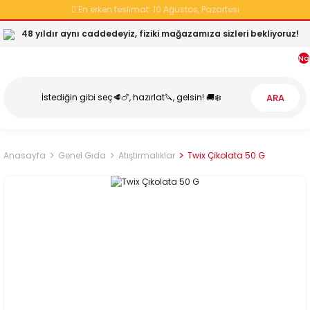
En erken teslimat:
10 Ağustos, Pazartesi
48 yıldır aynı caddedeyiz, fiziki mağazamıza sizleri bekliyoruz!
Na
ARA
Anasayfa
Genel Gıda
Atıştırmalıklar
Twix Çikolata 50 G