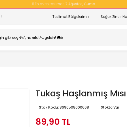
En erken teslimat:
7 Ağustos, Cuma
!
Teslimat Bölgelerimiz
Soğuk Zincir Ha
Tukaş Haşlanmış Mısır
Stok Kodu:
8690508000668
Stokta Var
89,90 TL