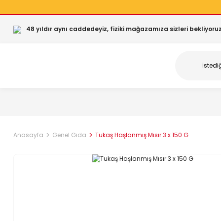
48 yıldır aynı caddedeyiz, fiziki mağazamıza sizleri bekliyoruz
Anasayfa
Genel Gıda
Tukaş Haşlanmış Mısır 3 x 150 G