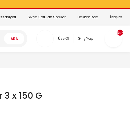
ssasiyeti
Sıkça Sorulan Sorular
Hakkımızda
İletişim
NaN
ARA
Üye Ol
Giriş Yap
 3 x 150 G