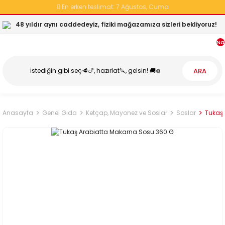
En erken teslimat:
7 Ağustos, Cuma
48 yıldır aynı caddedeyiz, fiziki mağazamıza sizleri bekliyoruz!
Na
ARA
Anasayfa
Genel Gıda
Ketçap, Mayonez ve Soslar
Soslar
Tukaş