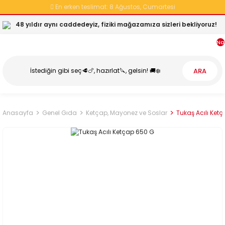
En erken teslimat:
8 Ağustos, Cumartesi
48 yıldır aynı caddedeyiz, fiziki mağazamıza sizleri bekliyoruz!
Na
ARA
Anasayfa
Genel Gıda
Ketçap, Mayonez ve Soslar
Tukaş Acılı Ket