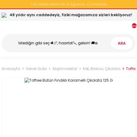
En erken teslimat:
8 Ağustos, Cumartesi
48 yıldır aynı caddedeyiz, fiziki mağazamıza sizleri bekliyoruz!
Na
ARA
Anasayfa
Genel Gıda
Atıştırmalıklar
Kek, Bisküvi, Çikolata
Toffie