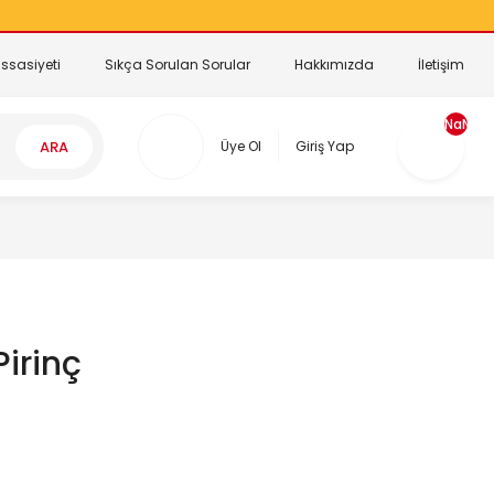
ssasiyeti
Sıkça Sorulan Sorular
Hakkımızda
İletişim
NaN
ARA
Üye Ol
Giriş Yap
Pirinç