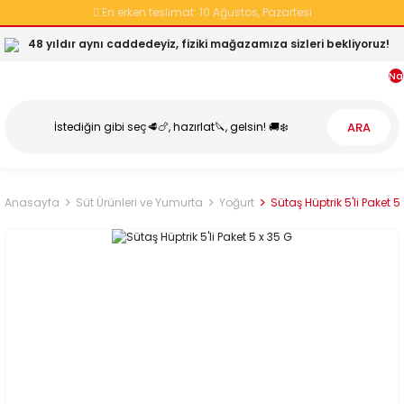
En erken teslimat:
10 Ağustos, Pazartesi
48 yıldır aynı caddedeyiz, fiziki mağazamıza sizleri bekliyoruz!
Na
ARA
Anasayfa
Süt Ürünleri ve Yumurta
Yoğurt
Sütaş Hüptrik 5'li Paket 5