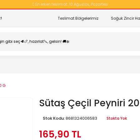
En erken teslimat:
10 Ağustos, Pazartesi
!
Teslimat Bölgelerimiz
Soğuk Zincir Ha
00 G
Sütaş Çeçil Peyniri 2
Stok Kodu:
8681324006583
Stokta Yok
165,90 TL