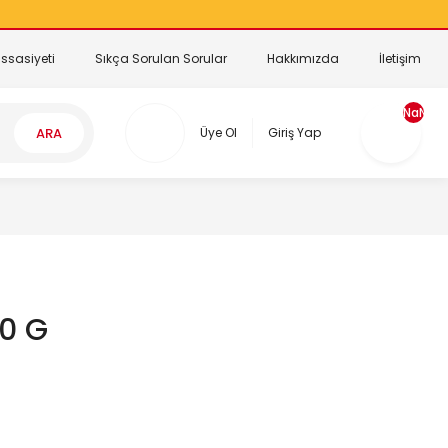
ssasiyeti
Sıkça Sorulan Sorular
Hakkımızda
İletişim
NaN
ARA
Üye Ol
Giriş Yap
00 G