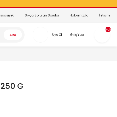
ssasiyeti
Sıkça Sorulan Sorular
Hakkımızda
İletişim
NaN
ARA
Üye Ol
Giriş Yap
 250 G