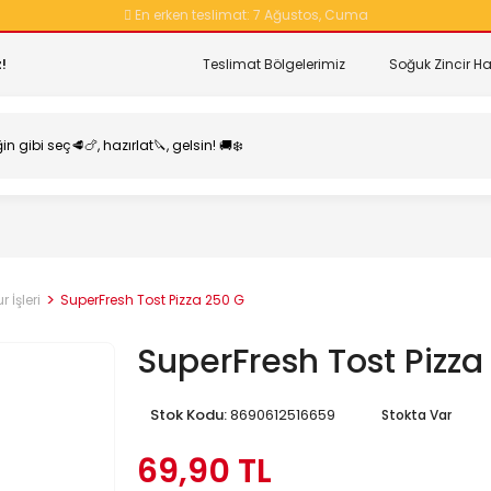
En erken teslimat:
7 Ağustos, Cuma
!
Teslimat Bölgelerimiz
Soğuk Zincir Ha
İşleri
SuperFresh Tost Pizza 250 G
SuperFresh Tost Pizza
Stok Kodu:
8690612516659
Stokta Var
69,90 TL