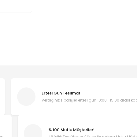
Ertesi Gün Teslimat!
Verdiğiniz siparişler ertesi gün 10:00 -15:00 arası k
% 100 Mutlu Müşteriler!
emi!
48 Yıllık Tecrübe ve Güven ile daima Mutlu Müşter