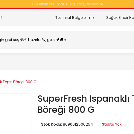
En erken teslimat:
6 Ağustos, Perşembe
!
Teslimat Bölgelerimiz
Soğuk Zincir Ha
ı Tepsi Böreği 800 G
SuperFresh Ispanaklı 
Böreği 800 G
Stok Kodu:
8690612506254
Stokta Yok