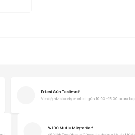
Ertesi Gün Teslimat!
Verdiğiniz siparişler ertesi gün 10:00 -15:00 arası k
% 100 Mutlu Müşteriler!
emi!
48 Yıllık Tecrübe ve Güven ile daima Mutlu Müşter