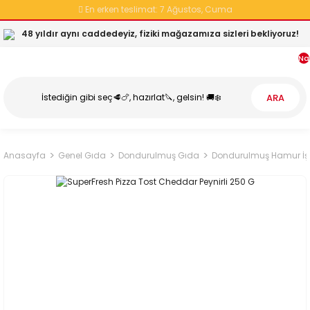
En erken teslimat:
7 Ağustos, Cuma
48 yıldır aynı caddedeyiz, fiziki mağazamıza sizleri bekliyoruz!
Na
ARA
Anasayfa
Genel Gıda
Dondurulmuş Gıda
Dondurulmuş Hamur İşl