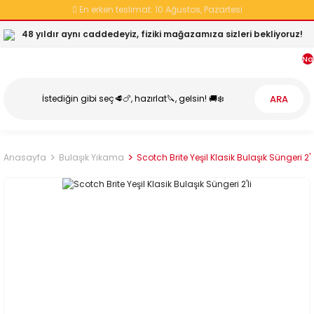
En erken teslimat:
10 Ağustos, Pazartesi
48 yıldır aynı caddedeyiz, fiziki mağazamıza sizleri bekliyoruz!
Na
ARA
Anasayfa
Bulaşık Yıkama
Scotch Brite Yeşil Klasik Bulaşık Süngeri 2'l