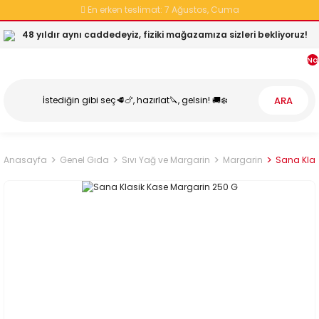
En erken teslimat:
7 Ağustos, Cuma
48 yıldır aynı caddedeyiz, fiziki mağazamıza sizleri bekliyoruz!
Na
ARA
Anasayfa
Genel Gıda
Sıvı Yağ ve Margarin
Margarin
Sana Klas