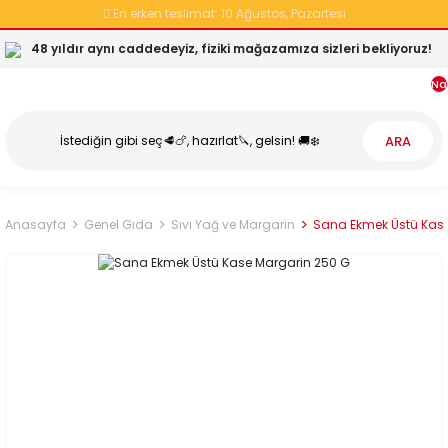
En erken teslimat:
10 Ağustos, Pazartesi
48 yıldır aynı caddedeyiz, fiziki mağazamıza sizleri bekliyoruz!
Na
ARA
Anasayfa
Genel Gıda
Sıvı Yağ ve Margarin
Sana Ekmek Üstü Kase