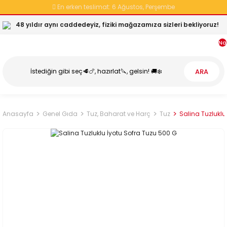
En erken teslimat:
6 Ağustos, Perşembe
48 yıldır aynı caddedeyiz, fiziki mağazamıza sizleri bekliyoruz!
Na
ARA
Anasayfa
Genel Gıda
Tuz, Baharat ve Harç
Tuz
Salina Tuzluklu