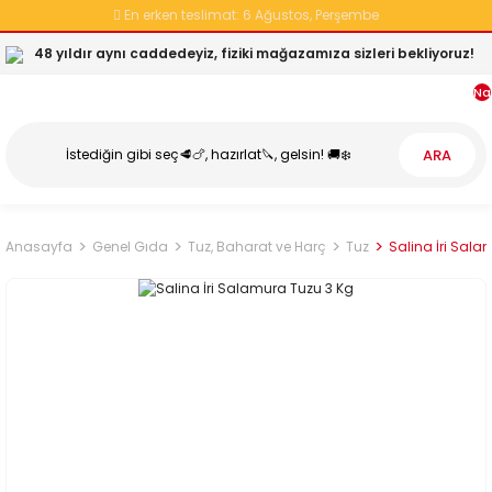
En erken teslimat:
6 Ağustos, Perşembe
48 yıldır aynı caddedeyiz, fiziki mağazamıza sizleri bekliyoruz!
Na
ARA
Anasayfa
Genel Gıda
Tuz, Baharat ve Harç
Tuz
Salina İri Sala