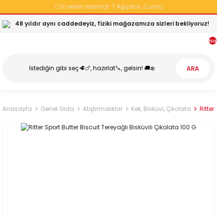
En erken teslimat:
7 Ağustos, Cuma
48 yıldır aynı caddedeyiz, fiziki mağazamıza sizleri bekliyoruz!
Na
ARA
Anasayfa
Genel Gıda
Atıştırmalıklar
Kek, Bisküvi, Çikolata
Ritter