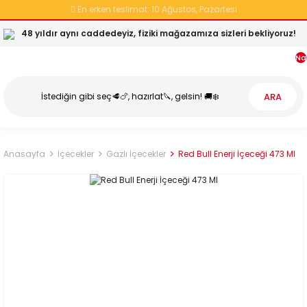
En erken teslimat:
10 Ağustos, Pazartesi
48 yıldır aynı caddedeyiz, fiziki mağazamıza sizleri bekliyoruz!
Na
ARA
Anasayfa
İçecekler
Gazlı İçecekler
Red Bull Enerji İçeceği 473 Ml