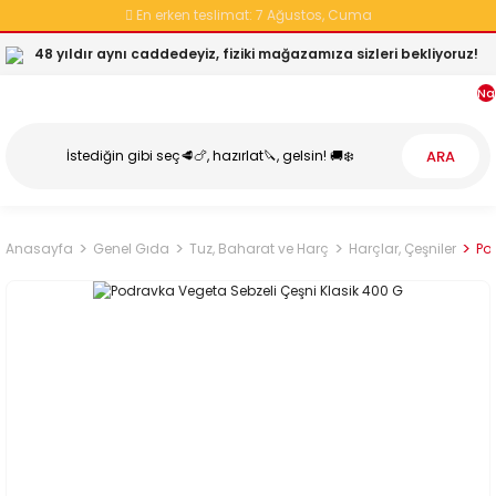
En erken teslimat:
7 Ağustos, Cuma
48 yıldır aynı caddedeyiz, fiziki mağazamıza sizleri bekliyoruz!
Na
ARA
Anasayfa
Genel Gıda
Tuz, Baharat ve Harç
Harçlar, Çeşniler
Po