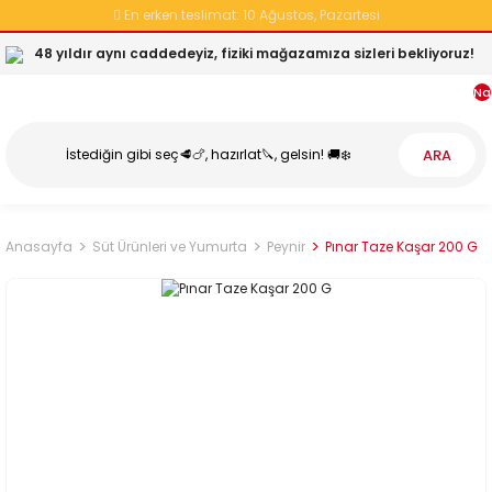
En erken teslimat:
10 Ağustos, Pazartesi
48 yıldır aynı caddedeyiz, fiziki mağazamıza sizleri bekliyoruz!
Na
ARA
Anasayfa
Süt Ürünleri ve Yumurta
Peynir
Pınar Taze Kaşar 200 G