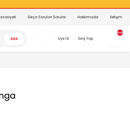
ssasiyeti
Sıkça Sorulan Sorular
Hakkımızda
İletişim
NaN
ARA
Üye Ol
Giriş Yap
anga