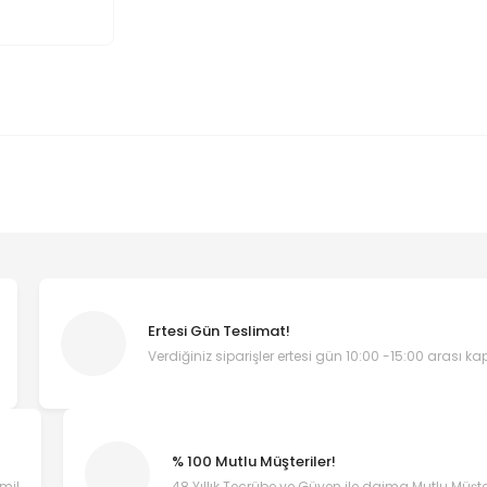
Ertesi Gün Teslimat!
Verdiğiniz siparişler ertesi gün 10:00 -15:00 arası k
% 100 Mutlu Müşteriler!
emi!
48 Yıllık Tecrübe ve Güven ile daima Mutlu Müşter