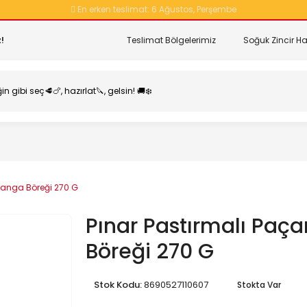
En erken teslimat:
6 Ağustos, Perşembe
!
Teslimat Bölgelerimiz
Soğuk Zincir Ha
açanga Böreği 270 G
Pınar Pastırmalı Paç
Böreği 270 G
Stok Kodu:
8690527110607
Stokta Var