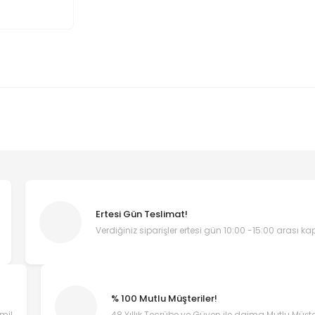
Ertesi Gün Teslimat!
Verdiğiniz siparişler ertesi gün 10:00 -15:00 arası k
% 100 Mutlu Müşteriler!
emi!
48 Yıllık Tecrübe ve Güven ile daima Mutlu Müşter