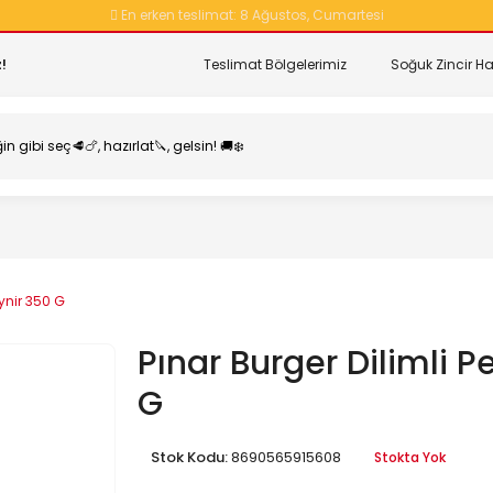
En erken teslimat:
8 Ağustos, Cumartesi
!
Teslimat Bölgelerimiz
Soğuk Zincir Ha
eynir 350 G
Pınar Burger Dilimli P
G
Stok Kodu:
8690565915608
Stokta Yok