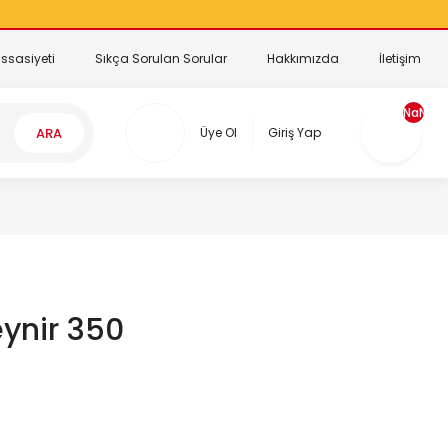
ssasiyeti
Sıkça Sorulan Sorular
Hakkımızda
İletişim
NaN
ARA
Üye Ol
Giriş Yap
eynir 350