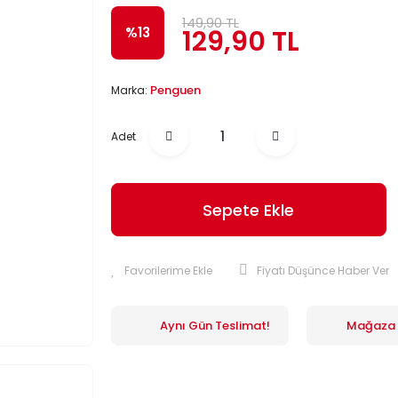
149,90 TL
129,90 TL
%13
Penguen
Marka:
Adet
Sepete Ekle
Fiyatı Düşünce Haber Ver
Aynı Gün Teslimat!
Mağaza İ