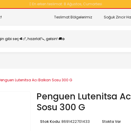
En erken teslimat:
8 Ağustos, Cumartesi
!
Teslimat Bölgelerimiz
Soğuk Zincir Ha
Penguen Lutenitsa Acı Balkan Sosu 300 G
Penguen Lutenitsa Ac
Sosu 300 G
Stok Kodu:
8691422701433
Stokta Var