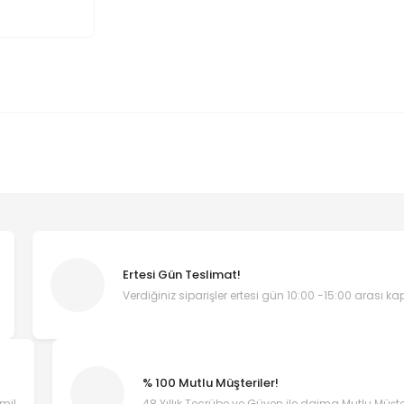
Ertesi Gün Teslimat!
Verdiğiniz siparişler ertesi gün 10:00 -15:00 arası k
% 100 Mutlu Müşteriler!
emi!
48 Yıllık Tecrübe ve Güven ile daima Mutlu Müşter