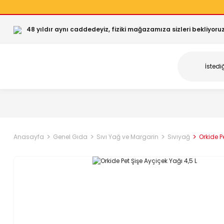
48 yıldır aynı caddedeyiz, fiziki mağazamıza sizleri bekliyoruz
Anasayfa
Genel Gıda
Sıvı Yağ ve Margarin
Sıvıyağ
Orkide P