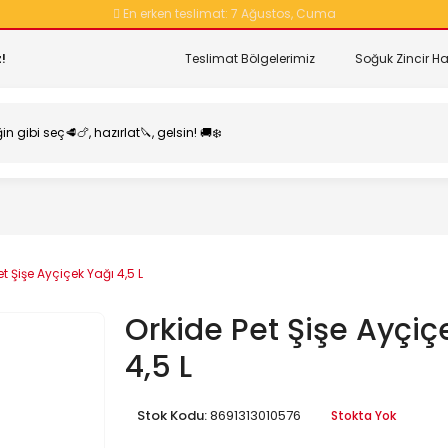
En erken teslimat:
7 Ağustos, Cuma
!
Teslimat Bölgelerimiz
Soğuk Zincir Ha
et Şişe Ayçiçek Yağı 4,5 L
Orkide Pet Şişe Ayçiç
4,5 L
Stok Kodu:
8691313010576
Stokta Yok