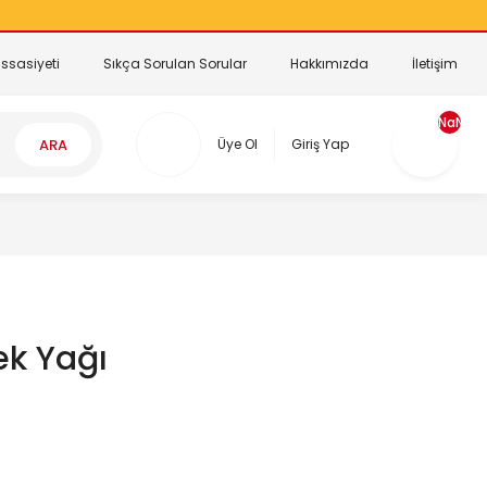
ssasiyeti
Sıkça Sorulan Sorular
Hakkımızda
İletişim
NaN
ARA
Üye Ol
Giriş Yap
ek Yağı