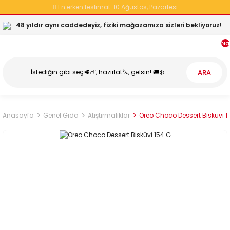
En erken teslimat:
10 Ağustos, Pazartesi
48 yıldır aynı caddedeyiz, fiziki mağazamıza sizleri bekliyoruz!
Na
ARA
Anasayfa
Genel Gıda
Atıştırmalıklar
Oreo Choco Dessert Bisküvi 1