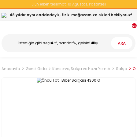
En erken teslimat:
10 Ağustos, Pazartesi
48 yıldır aynı caddedeyiz, fiziki mağazamıza sizleri bekliyoruz!
Na
ARA
Anasayfa
Genel Gıda
Konserve, Salça ve Hazır Yemek
Salça
Ön